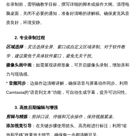
在录制前，需明确教学目标，撰写详细的脚本或操作大纲。清理电
脑桌面，关闭不必要的通知，准备好清晰的讲解稿。确保麦克风音
质良好，环境安静。
2. 专业录制过程
区域选择
：灵活选择全屏、窗口或自定义区域录制。对于软件教
学，建议聚焦于具体软件窗口，避免无关干扰。
摄像头画中画
：如需展现讲师形象，可开启摄像头录制，增加亲和
力与现场感。
*
音频同步
：边操作边清晰讲解，确保语音与屏幕动作同步。利用
Camtasia的“语音到文本”功能，可自动生成字幕，提升可访问性。
3. 高效后期编辑与增强
剪辑与精炼
：剪掉口误、停顿和冗余操作，保持视频紧凑。
添加视觉引导
：在关键步骤使用箭头、高亮框进行标注；利用“缩
放和平移”效果放大细节，确保每一步都清晰可见。